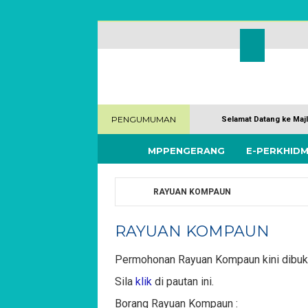
Langkau ke kandungan utama
PENGUMUMAN
Selamat Datang ke Maj
MPPENGERANG
E-PERKHID
RAYUAN KOMPAUN
Anda di sini
RAYUAN KOMPAUN
Permohonan Rayuan Kompaun kini dibuka. 
Sila
klik
di pautan ini.
Borang Rayuan Kompaun :