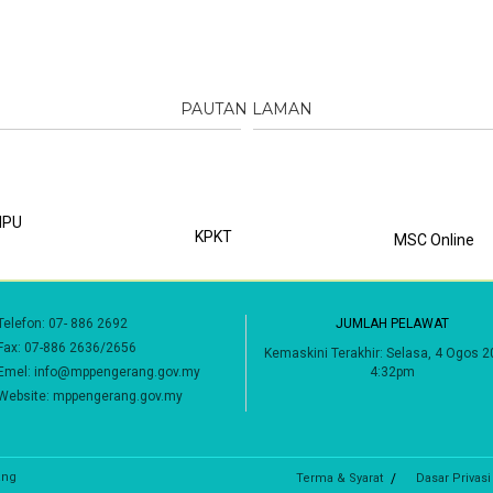
PAUTAN LAMAN
PU
KPKT
MSC Online
Telefon: 07- 886 2692
JUMLAH PELAWAT
593,009
Fax: 07-886 2636/2656
Emel: info@mppengerang.gov.my
Kemaskini Terakhir:
Selasa, 4 Ogos 2
4:32pm
Website:
mppengerang.gov.my
ang
Terma & Syarat
Dasar Privasi