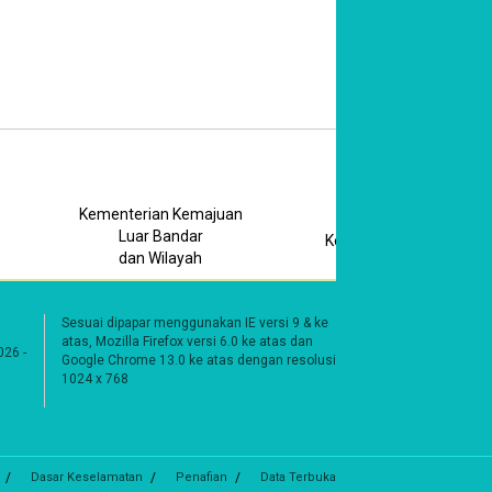
Kementerian Kemajuan
Portal Rasmi
Luar Bandar
Kerajaan Negeri
dan Wilayah
Johor
Sesuai dipapar menggunakan IE versi 9 & ke
atas, Mozilla Firefox versi 6.0 ke atas dan
Google Chrome 13.0 ke atas dengan resolusi
026 -
1024 x 768
Dasar Keselamatan
Penafian
Data Terbuka