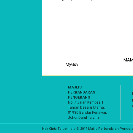
MAM
MyGov
MAJLIS
PERBANDARAN
PENGERANG
No. 7 Jalan Kempas 1,
Taman Desaru Utama,
81930 Bandar Penawar,
Johor Darul Ta'zim
Hak Cipta Terpelihara © 2017 Majlis Perbandaran Penger