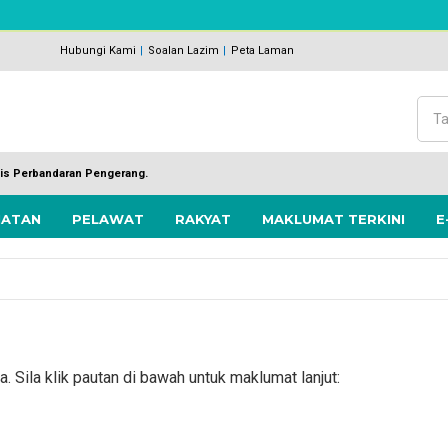
Hubungi Kami
Soalan Lazim
Peta Laman
Cari
Bo
lis Perbandaran Pengerang.
MATAN
PELAWAT
RAKYAT
MAKLUMAT TERKINI
E
Sila klik pautan di bawah untuk maklumat lanjut: