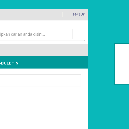
MASUK
an
rang carian
-BULETIN