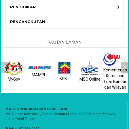
PENDIDIKAN
PENGANGKUTAN
PAUTAN LAMAN
Kementerian
MAMPU
Kemajuan
KPKT
MyGov
MSC Online
Luar Bandar
dan Wilayah
MAJLIS PERBANDARAN PENGERANG
No. 7 Jalan Kempas 1, Taman Desaru Utama, 81930 Bandar Penawar,
Johor Darul Ta'zim
Telefon: 07- 886 2692