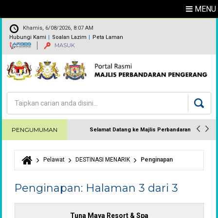
MENU
Khamis, 6/08/2026, 8:07 AM
Hubungi Kami
Soalan Lazim
Peta Laman
MASUK
Carian
Borang carian
PENGUMUMAN
Selamat Datang ke Majlis Perbandaran
Pengerang.
Pelawat
DESTINASI MENARIK
Penginapan
Anda di sini
Penginapan: Halaman 3 dari 3
Tuna Maya Resort & Spa